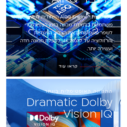
טכנולוגיית ™AiPQ Engine הייחודית למסכי TCL
משתמשת בלמידת מכונה בזמן הצפייה כדי
לשפר משמעותית את הצבע, הניגודיות
והרזולוציה עד לרמת 4K, לקבלת תמונה חדה
ועשירה יותר.
קראו עוד
התמונה האופטימלית ביותר
Dramatic Dolby
Vision IQ