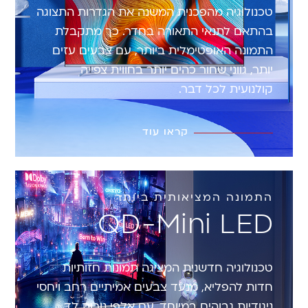
טכנולוגיה מהפכנית המשנה את הגדרות התצוגה
בהתאם לתנאי התאורה בחדר. כך מתקבלת
התמונה האופטימלית ביותר, עם צבעים עזים
יותר, גווני שחור כהים יותר בחווית צפייה
קולנועית לכל דבר.
קראו עוד
התמונה המציאותית ביותר
QD-Mini LED
טכנולוגיה חדשנית המציגה תמונות חזותיות
חדות להפליא, מנעד צבעים אמיתיים רחב ויחסי
ניגודיות גבוהים במיוחד. עם אלפי נורות לד