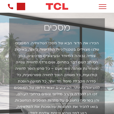
0
מסכים
הכירו את הדור הבא של מסכי הטלוויזיה. המסכים
שלנו מצוידים בטכנולוגיות החדישות ביותר, באיכות
צפייה גבוהה במיוחד ובעיצובים מרהיבים, הפך
המותג לשם דבר בתחום, ושם נרדף לחוויית צפייה
משודרגת ומהנה מאי פעם – כל סרט הופך לחוויה
קולנועית, כל משחק הופך לחוויה ספורטיבית, כל
סדרה מקבלת מימד חד יותר, כל תמונה הופכת
למציאותית יותר. הביצועים יוצאי הדופן של המסכים
זכו הן להכרה בקרב מיליוני צופים ברחבי העולם,
והן בפרסים נחשבים על סדרות המסכים הנחשבות.
בואו להכיר את התכונות שהופכות את הטלוויזיה,
רגע לפני שהיא נכנסת אליכם לסלון.