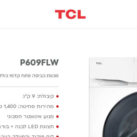
P609FLW
מכונת כביסה פתח קדמי כולל 
קיבולת: 9 ק"ג
מהירות סחיטה: 1,400 סל"ד
מנוע אינוונטר חסכוני
תצוגת LED לבנה + בורר תוכניות
לוח פיקוד והפעלה בעבר